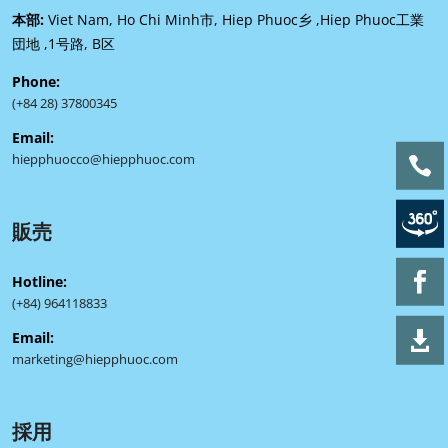
本部:
Viet Nam, Ho Chi Minh市, Hiep Phuoc乡 ,Hiep Phuoc工業
団地 ,1号路, B区
Phone:
(+84 28) 37800345
Email:
hiepphuocco@hiepphuoc.com
販売
Hotline:
(+84) 964118833
Email:
marketing@hiepphuoc.com
採用