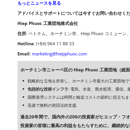
もっとニュースを見る
アドバイスとサポートについては今すぐお問い合わせくだ
Hiep Phuoc 工業団地株式会社
住所
: ベトナム、ホーチミン市、Hiep Phuoc コミューン、
Hotline
: (+84) 964 11 88 33
Email
:
marketing@hiepphuoc.com
ホーチミン市ニャーベ区の Hiep Phuoc 工業団地（総面
戦略的な立地を所有し、ホーチミン市最大の工業団地で
包括的な技術インフラ
: 電気、水道、廃水処理、通信、産業
国際港湾システムは時間と輸送コストの節約に役立ちま
迅速で無料の初回法的支援.
過去20年間で、国内外の200の投資家がヒエップ・フオ
投資家の皆様に最高の利益をもたらすために、継続的な