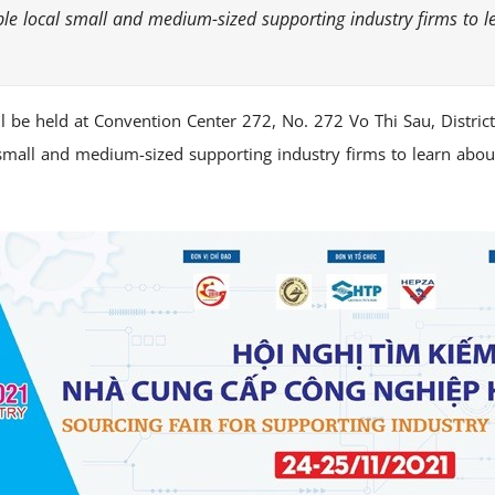
 enable local small and medium-sized supporting industry firms 
ill be held at Convention Center 272, No. 272 Vo Thi Sau, Dist
ocal small and medium-sized supporting industry firms to learn a