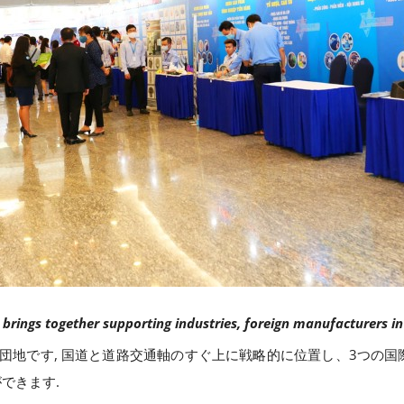
 brings together supporting industries, foreign manufacturers i
持つ工業団地です, 国道と道路交通軸のすぐ上に戦略的に位置し、3つ
できます.