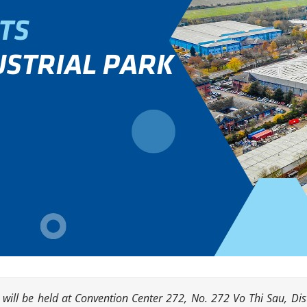
) will be held at Convention Center 272, No. 272 Vo Thi Sau, D