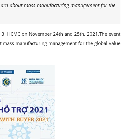
to learn about mass manufacturing management for the
rict 3, HCMC on November 24th and 25th, 2021.The event
bout mass manufacturing management for the global value