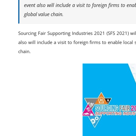
event also will include a visit to foreign firms to
global value chain.
Sourcing Fair Supporting Industries 2021 (SFS 2021) w
also will include a visit to foreign firms to enable l
chain.